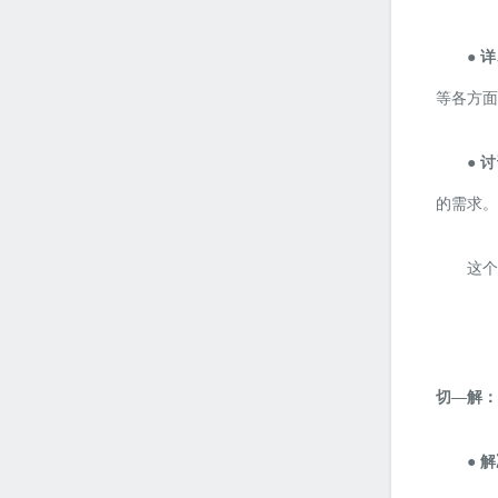
● 
等各方面
● 
的需求。
这个
切
—解：
● 