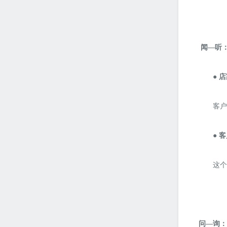
闻
—听
● 
客户
● 
这个
问
—询：