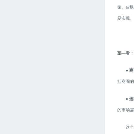
馆、皮肤
易实现。
望
—看：
● 
括商圈的
● 
的市场需
这个